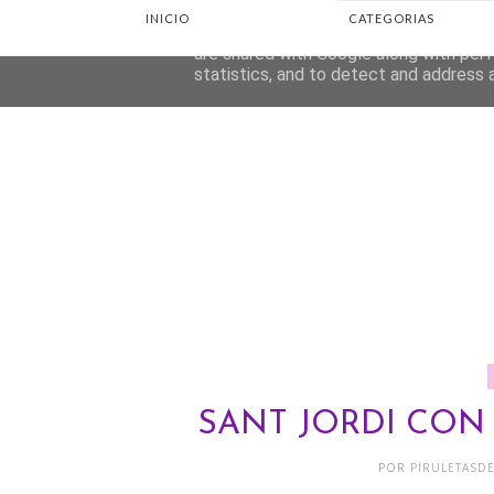
INICIO
CATEGORIAS
This site uses cookies from Google to d
are shared with Google along with perf
statistics, and to detect and address 
SANT JORDI CON
POR
PIRULETASD