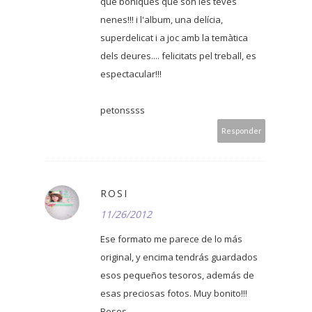
què boniques què son les teves
nenes!!! i l'album, una delícia,
superdelicat i a joc amb la temàtica
dels deures.... felicitats pel treball, es
espectacular!!!
petonssss
Responder
ROSI
11/26/2012
Ese formato me parece de lo más
original, y encima tendrás guardados
esos pequeños tesoros, además de
esas preciosas fotos. Muy bonito!!!
Besos