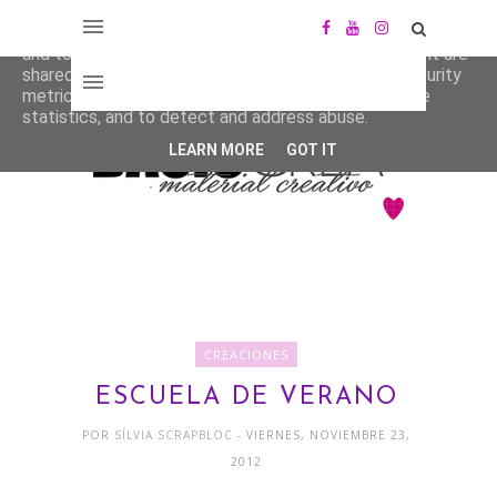
This site uses cookies from Google to deliver its services
and to analyze traffic. Your IP address and user-agent are
shared with Google along with performance and security
metrics to ensure quality of service, generate usage
statistics, and to detect and address abuse.
LEARN MORE
GOT IT
CREACIONES
ESCUELA DE VERANO
POR
SÍLVIA SCRAPBLOC
- VIERNES, NOVIEMBRE 23,
2012