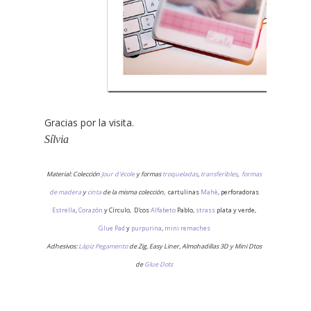
Gracias por la visita.
Sílvia
Material: Colección
Jour d'école
y formas
troqueladas
,
transferibles
,
formas
de madera
y
cinta
de la misma colección
, cartulinas
Mahè
, perforadoras
Estrella
,
Corazón
y Círculo, D'cos
Alfabeto
Pablo,
strass
plata y verde,
Glue Pad
y
purpurina
,
mini remaches
Adhesivos:
Lápiz Pegamento
de Zig, Easy Liner, Almohadillas 3D y Mini Dtos
de
Glue Dots