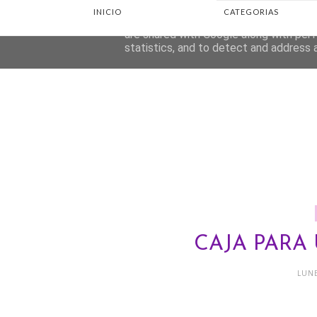
INICIO
CATEGORIAS
This site uses cookies from Google to d
are shared with Google along with perf
statistics, and to detect and address 
CAJA PARA
LUNE