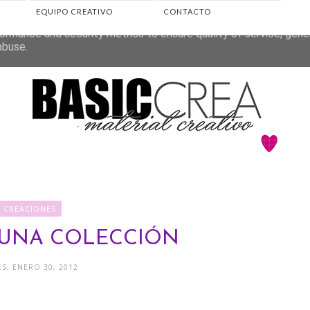
EQUIPO CREATIVO
CONTACTO
eliver its services and to analyze traffic. Your IP address and 
ormance and security metrics to ensure quality of service, gen
abuse.
CREACIONES
 UNA COLECCIÓN
S, ENERO 30, 2012