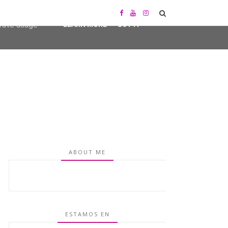
user-agent
erate usage
LEARN MORE
GOT IT
ABOUT ME
ESTAMOS EN