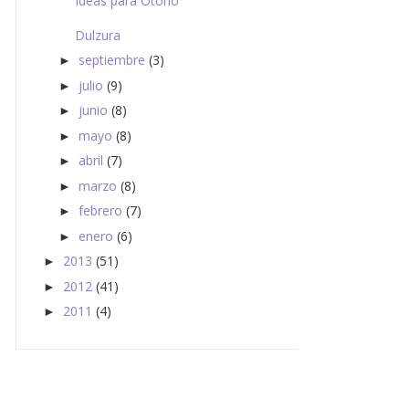
Ideas para Otoño
Dulzura
septiembre
(3)
►
julio
(9)
►
junio
(8)
►
mayo
(8)
►
abril
(7)
►
marzo
(8)
►
febrero
(7)
►
enero
(6)
►
2013
(51)
►
2012
(41)
►
2011
(4)
►