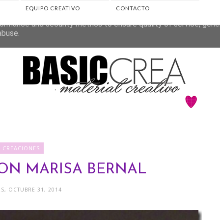
EQUIPO CREATIVO
CONTACTO
eliver its services and to analyze traffic. Your IP address and 
ormance and security metrics to ensure quality of service, gen
abuse.
CREACIONES
ON MARISA BERNAL
S, OCTUBRE 31, 2014