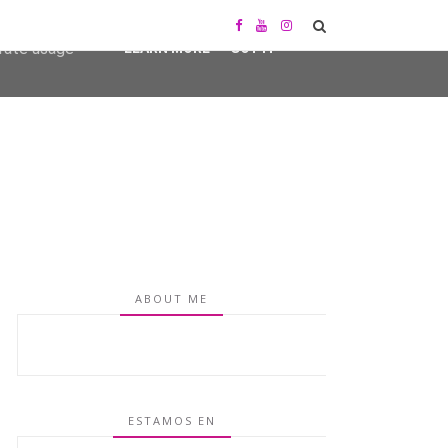
user-agent
erate usage
LEARN MORE
GOT IT
ABOUT ME
ESTAMOS EN