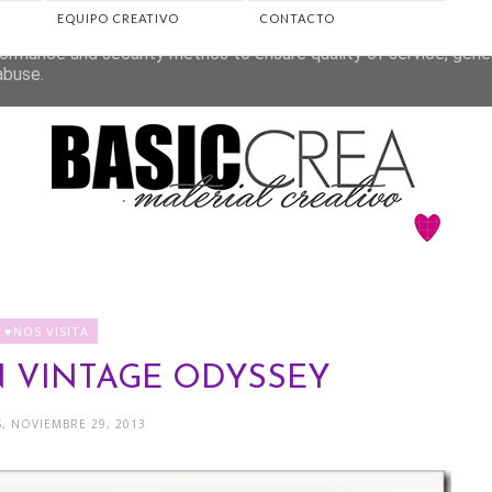
EQUIPO CREATIVO
CONTACTO
eliver its services and to analyze traffic. Your IP address and 
ormance and security metrics to ensure quality of service, gen
abuse.
♥NOS VISITA
 VINTAGE ODYSSEY
, NOVIEMBRE 29, 2013