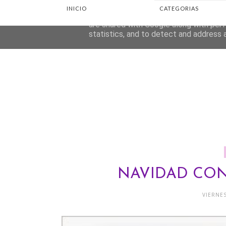
INICIO
CATEGORIAS
This site uses cookies from Google to d
are shared with Google along with perf
statistics, and to detect and address 
NAVIDAD CON
VIERNES