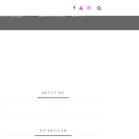
user-agent
erate usage
LEARN MORE
GOT IT
ABOUT ME
ESTAMOS EN