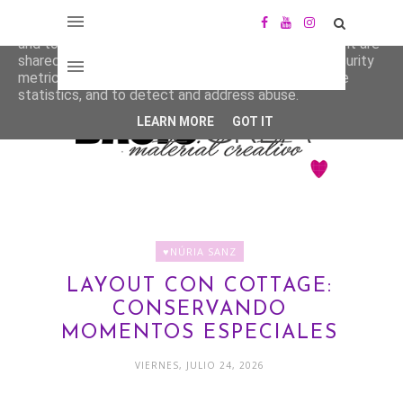
This site uses cookies from Google to deliver its services
and to analyze traffic. Your IP address and user-agent are
shared with Google along with performance and security
metrics to ensure quality of service, generate usage
statistics, and to detect and address abuse.
LEARN MORE
GOT IT
♥NÚRIA SANZ
LAYOUT CON COTTAGE:
CONSERVANDO
MOMENTOS ESPECIALES
VIERNES, JULIO 24, 2026