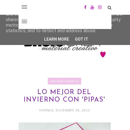
This site uses cookies from Google to deliver its services
and to analyze traffic. Your IP address and user-agent are
shared with Google along with performance and security
metrics to ensure quality of service, generate usage
statistics, and to detect and address abuse.
LEARN MORE
GOT IT
♥NÚRIA FRANCH
LO MEJOR DEL
INVIERNO CON 'PIPAS'
VIERNES, DICIEMBRE 29, 2023