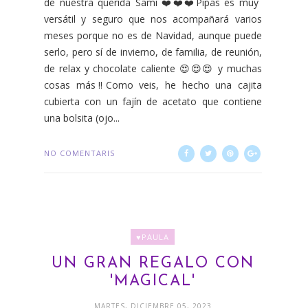
de nuestra querida Sami ❤️❤️❤️Pipas es muy
versátil y seguro que nos acompañará varios
meses porque no es de Navidad, aunque puede
serlo, pero sí de invierno, de familia, de reunión,
de relax y chocolate caliente 😍😍😍 y muchas
cosas más‼️Como veis, he hecho una cajita
cubierta con un fajín de acetato que contiene
una bolsita (ojo...
NO COMENTARIS
♥PAULA
UN GRAN REGALO CON
'MAGICAL'
MARTES, DICIEMBRE 05, 2023