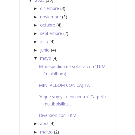
2025
(35)
▼
diciembre
(3)
►
noviembre
(3)
►
octubre
(4)
►
septiembre
(2)
►
julio
(4)
►
junio
(4)
►
mayo
(4)
▼
Mi despedida de soltera con 'TKM'
(miniálbum)
MINI ÁLBUM CON CAJITA
'A que voy y lo encuentro' Carpeta
multibolsillos ...
Diversión con TKM
abril
(4)
►
marzo
(2)
►