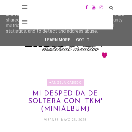
This site uses cookies from Google to deliver its services
and to analyze traffic. Your IP address and user-agent are
shared with Google along with performance and security
metrics to ensure quality of service, generate usage
statistics, and to detect and address abuse.
LEARN MORE
GOT IT
♥ÁNGELA CABEDO
MI DESPEDIDA DE
SOLTERA CON 'TKM'
(MINIÁLBUM)
VIERNES, MAYO 23, 2025