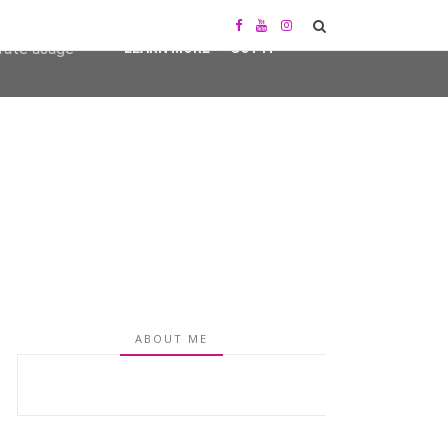
user-agent
erate usage
LEARN MORE
GOT IT
ABOUT ME