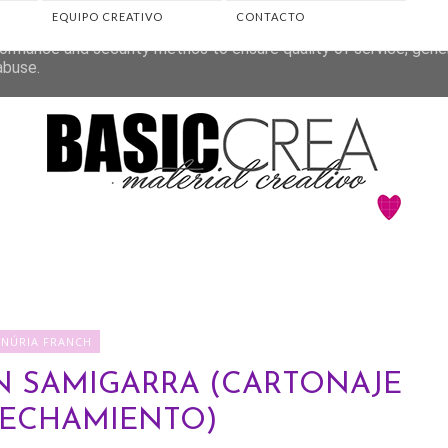
EQUIPO CREATIVO
CONTACTO
eliver its services and to analyze traffic. Your IP address and 
ormance and security metrics to ensure quality of service, gen
abuse.
♥NÚRIA FRANCH
N SAMIGARRA (CARTONAJE
VECHAMIENTO)