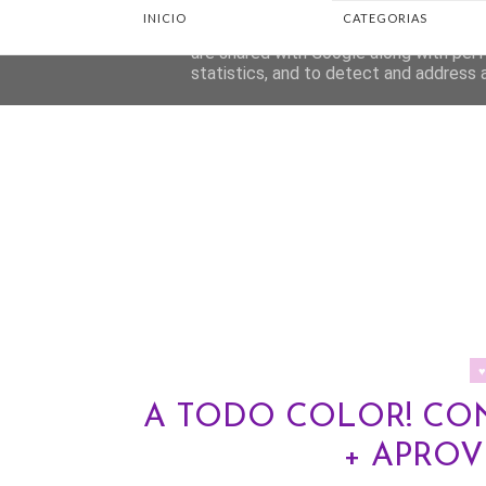
INICIO
CATEGORIAS
This site uses cookies from Google to d
are shared with Google along with perf
statistics, and to detect and address 
A TODO COLOR! CO
+ APRO