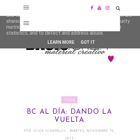
This site uses cookies from Google to deliver its services
and to analyze traffic. Your IP address and user-agent are
shared with Google along with performance and security
metrics to ensure quality of service, generate usage
statistics, and to detect and address abuse.
LEARN MORE
GOT IT
TOGA
BC AL DÍA: DANDO LA
VUELTA
POR
SÍLVIA SCRAPBLOC
- MARTES, NOVIEMBRE 19,
2013