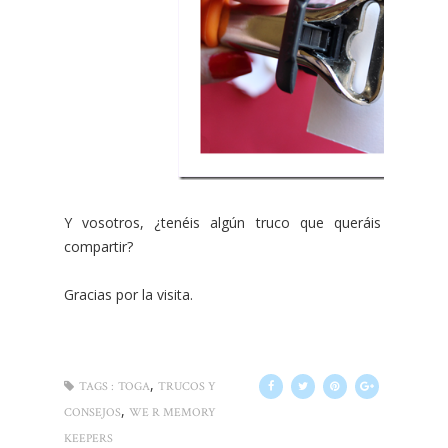
Y vosotros, ¿tenéis algún truco que queráis
compartir?
Gracias por la visita.
,
TAGS :
TOGA
TRUCOS Y
,
CONSEJOS
WE R MEMORY
KEEPERS