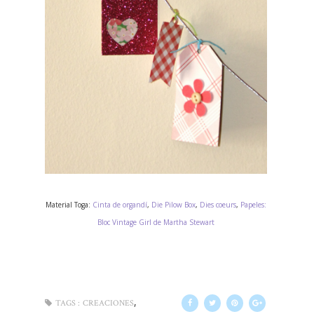
Material Toga:
Cinta de organdí
,
Die Pilow Box
,
Dies coeurs
,
Papeles:
Bloc Vintage Girl de Martha Stewart
,
TAGS :
CREACIONES