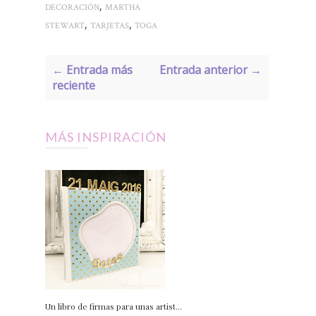
,
DECORACIÓN
MARTHA
,
,
STEWART
TARJETAS
TOGA
← Entrada más
Entrada anterior →
reciente
MÁS INSPIRACIÓN
Un libro de firmas para unas artist...