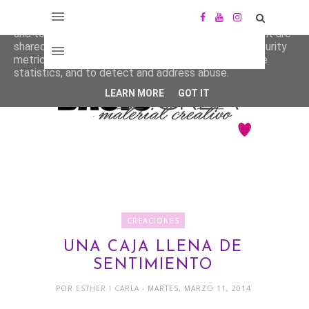
This site uses cookies from Google to deliver its services
and to analyze traffic. Your IP address and user-agent are
shared with Google along with performance and security
metrics to ensure quality of service, generate usage
statistics, and to detect and address abuse.
LEARN MORE
GOT IT
CREACIONES
UNA CAJA LLENA DE
SENTIMIENTO
POR
ESTHER I CARLA
- MARTES, MARZO 11, 2014