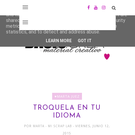
This site uses cookies from Google to deliver its services
and to analyze traffic. Your IP address and user-agent are
shared with Google along with performance and security
metrics to ensure quality of service, generate usage
statistics, and to detect and address abuse.
LEARN MORE
GOT IT
♥MARTA JUEZ
TROQUELA EN TU
IDIOMA
POR
MARTA - MI SCRAP LAB
- VIERNES, JUNIO 12,
2015