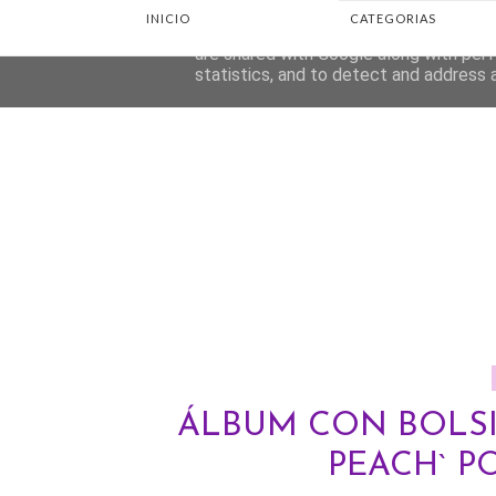
INICIO
CATEGORIAS
This site uses cookies from Google to d
are shared with Google along with perf
statistics, and to detect and address 
ÁLBUM CON BOLSI
PEACH` P