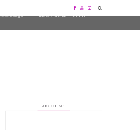
user-agent
erate usage
LEARN MORE
GOT IT
ABOUT ME