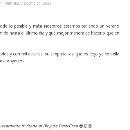
EA
- VIERNES, AGOSTO 27, 2021
todo lo posible y más! Nosotros estamos teniendo un verano
mirlo hasta el último día y qué mejor manera de hacerlo que en
cados y con mil detalles, su simpatía, así que os dejo ya con ella
res proyectos.
nuevamente invitada al Blog de BasicCrea
😍😍😍