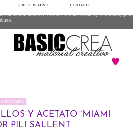
EQUIPO CREATIVO
CONTACTO
eliver its services and to analyze traffic. Your IP address and 
ormance and security metrics to ensure quality of service, gen
abuse.
♥NOS VISITA
LLOS Y ACETATO `MIAMI
OR PILI SALLENT