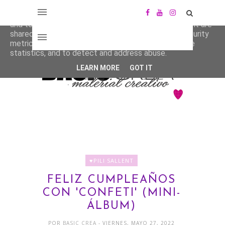
This site uses cookies from Google to deliver its services
and to analyze traffic. Your IP address and user-agent are
shared with Google along with performance and security
metrics to ensure quality of service, generate usage
statistics, and to detect and address abuse.
LEARN MORE
GOT IT
♥PILI SALLENT
FELIZ CUMPLEAÑOS
CON 'CONFETI' (MINI-
ÁLBUM)
POR
BASIC CREA
- VIERNES, MAYO 27, 2022