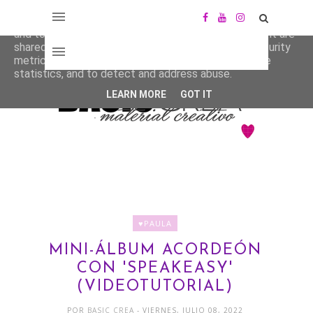
This site uses cookies from Google to deliver its services
and to analyze traffic. Your IP address and user-agent are
shared with Google along with performance and security
metrics to ensure quality of service, generate usage
statistics, and to detect and address abuse.
LEARN MORE
GOT IT
♥PAULA
MINI-ÁLBUM ACORDEÓN
CON 'SPEAKEASY'
(VIDEOTUTORIAL)
POR
BASIC CREA
- VIERNES, JULIO 08, 2022