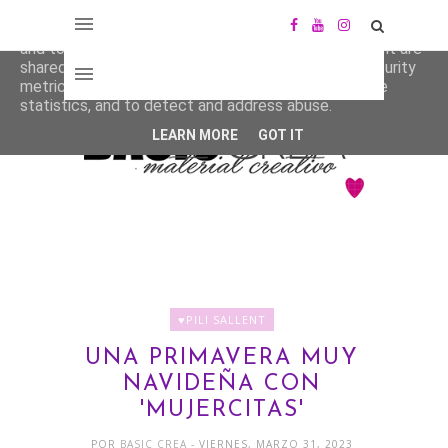
This site uses cookies from Google to deliver its services
and to analyze traffic. Your IP address and user-agent are
shared with Google along with performance and security
metrics to ensure quality of service, generate usage
statistics, and to detect and address abuse.
LEARN MORE
GOT IT
♥PILI SALLENT
UNA PRIMAVERA MUY
NAVIDEÑA CON
'MUJERCITAS'
POR
BASIC CREA
- VIERNES, MARZO 31, 2023