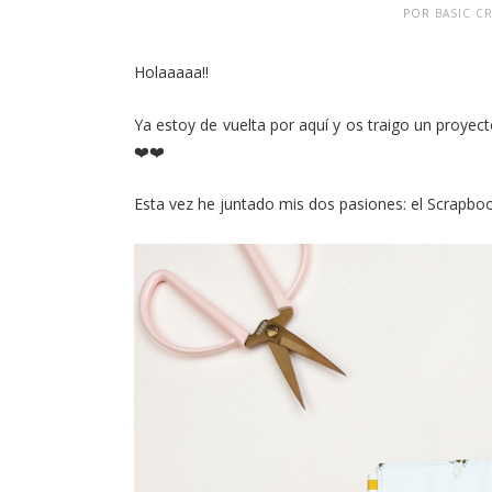
POR
BASIC C
Holaaaaa!!
Ya estoy de vuelta por aquí y os traigo un proyect
❤️❤️
Esta vez he juntado mis dos pasiones: el Scrapbo