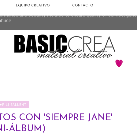
EQUIPO CREATIVO
CONTACTO
eliver its services and to analyze traffic. Your IP address and 
ormance and security metrics to ensure quality of service, gen
abuse.
♥PILI SALLENT
OS CON 'SIEMPRE JANE'
NI-ÁLBUM)