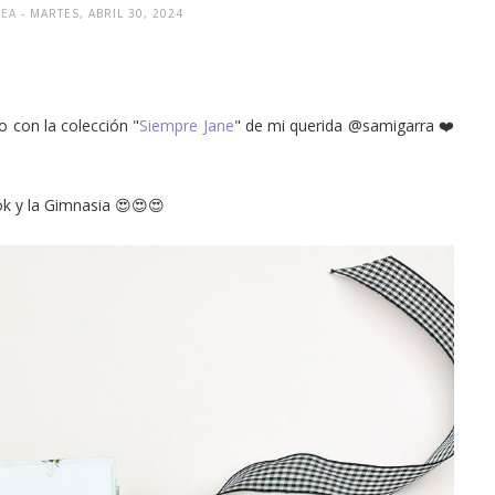
REA
- MARTES, ABRIL 30, 2024
o con la colección "
Siempre Jane
" de mi querida @samigarra ❤️
ok y la Gimnasia 😍😍😍