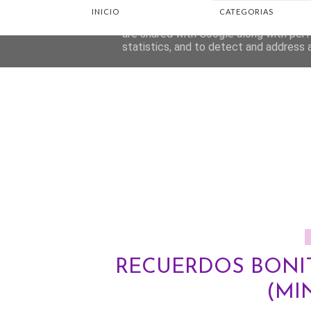
INICIO
CATEGORIAS
This site uses cookies from Google to d
are shared with Google along with perf
statistics, and to detect and address 
RECUERDOS BONIT
(MI