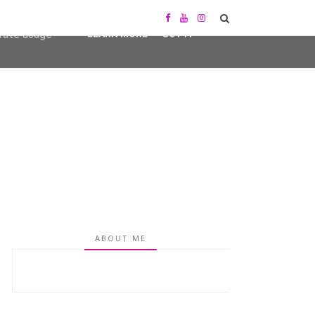
user-agent
erate usage
LEARN MORE
GOT IT
ABOUT ME