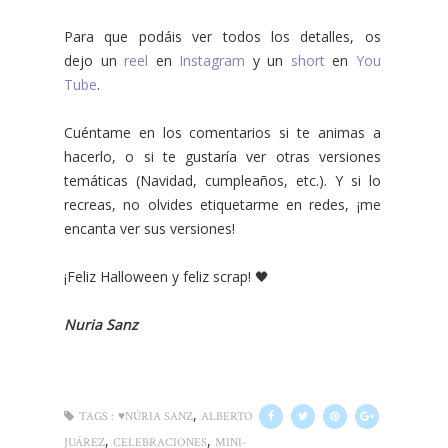
Para que podáis ver todos los detalles, os
dejo
u
n
reel
en
Instagram
y un
short
en
You
Tube
.
Cuéntame en los comentarios si te animas a
hacerlo, o si te gustaría ver otras versiones
temáticas (Navidad, cumpleaños, etc.). Y si lo
recreas, no olvides etiquetarme en redes, ¡me
encanta ver sus versiones!
¡Feliz Halloween y feliz scrap! 🖤
Nuria Sanz
,
TAGS :
♥NÚRIA SANZ
ALBERTO
,
,
JUÁREZ
CELEBRACIONES
MINI-