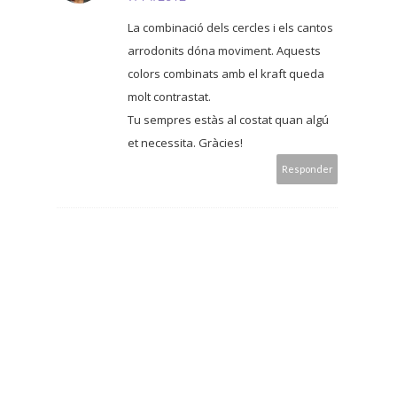
La combinació dels cercles i els cantos
arrodonits dóna moviment. Aquests
colors combinats amb el kraft queda
molt contrastat.
Tu sempres estàs al costat quan algú
et necessita. Gràcies!
Responder