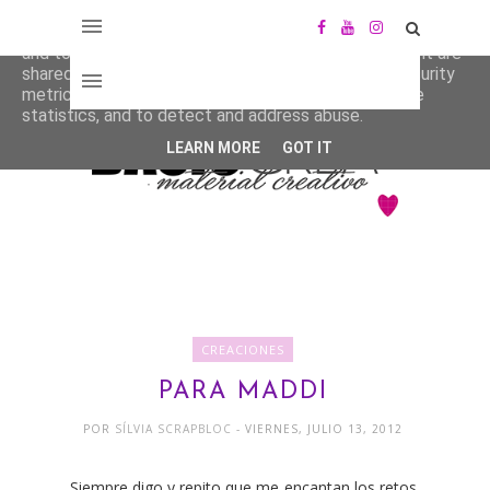
This site uses cookies from Google to deliver its services
and to analyze traffic. Your IP address and user-agent are
shared with Google along with performance and security
metrics to ensure quality of service, generate usage
statistics, and to detect and address abuse.
LEARN MORE
GOT IT
CREACIONES
PARA MADDI
POR
SÍLVIA SCRAPBLOC
- VIERNES, JULIO 13, 2012
Siempre digo y repito que me encantan los retos