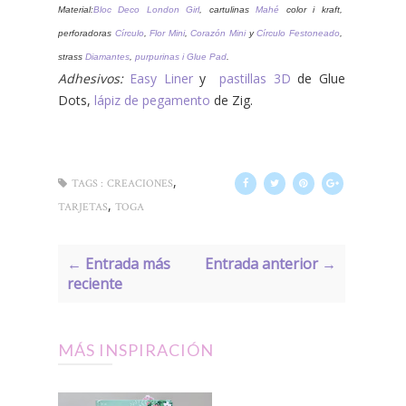
Material:
Bloc Deco London Girl
, cartulinas
Mahé
color i kraft,
perforadoras
Círculo
,
Flor Mini
,
Corazón Mini
y
Círculo Festoneado
,
strass
Diamantes
,
purpurinas i Glue Pad
.
Adhesivos:
Easy Liner
y
pastillas 3D
de Glue
Dots,
lápiz de pegamento
de Zig.
,
TAGS :
CREACIONES
,
TARJETAS
TOGA
← Entrada más
Entrada anterior →
reciente
MÁS INSPIRACIÓN