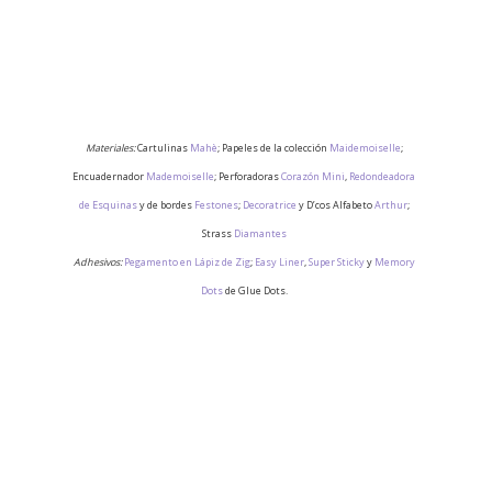
Materiales:
Cartulinas
Mahè
; Papeles de la colección
Maidemoiselle
;
Encuadernador
Mademoiselle
; Perforadoras
Corazón Mini
,
Redondeadora
de Esquinas
y de bordes
Festones
;
Decoratrice
y D’cos Alfabeto
Arthur
;
Strass
Diamantes
Adhesivos:
Pegamento en Lápiz de Zig
;
Easy Liner
,
Super Sticky
y
Memory
Dots
de Glue Dots.