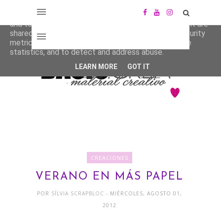
This site uses cookies from Google to deliver its services
and to analyze traffic. Your IP address and user-agent are
shared with Google along with performance and security
metrics to ensure quality of service, generate usage
statistics, and to detect and address abuse.
LEARN MORE
GOT IT
CREACIONES
VERANO EN MÁS PAPEL
POR
SÍLVIA SCRAPBLOC
- MIÉRCOLES, AGOSTO 01,
2012