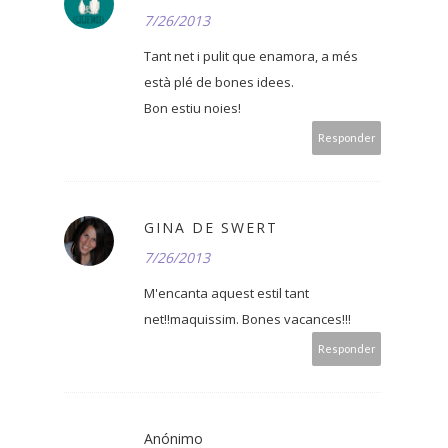
7/26/2013
Tant net i pulit que enamora, a més
està plé de bones idees.
Bon estiu noies!
Responder
GINA DE SWERT
7/26/2013
M'encanta aquest estil tant
net!!maquissim. Bones vacances!!!
Responder
Anónimo