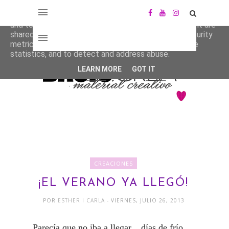
This site uses cookies from Google to deliver its services
and to analyze traffic. Your IP address and user-agent are
shared with Google along with performance and security
metrics to ensure quality of service, generate usage
statistics, and to detect and address abuse.
LEARN MORE
GOT IT
CREACIONES
¡EL VERANO YA LLEGÓ!
POR
ESTHER I CARLA
- VIERNES, JULIO 26, 2013
Parecía que no iba a llegar... días de frío,