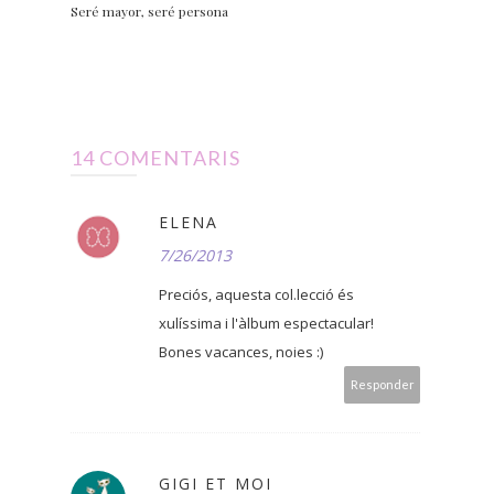
Seré mayor, seré persona
14 COMENTARIS
ELENA
7/26/2013
Preciós, aquesta col.lecció és
xulíssima i l'àlbum espectacular!
Bones vacances, noies :)
Responder
GIGI ET MOI