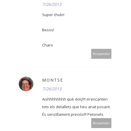
7/26/2013
Super chulo!
Besos!
Charo
Responder
MONTSE
7/26/2013
Aishhhhhhhh què dolç!!!! m'encanten
tots els detallets que heu anat posant.
És senzillament preciós!!! Petonets
Responder