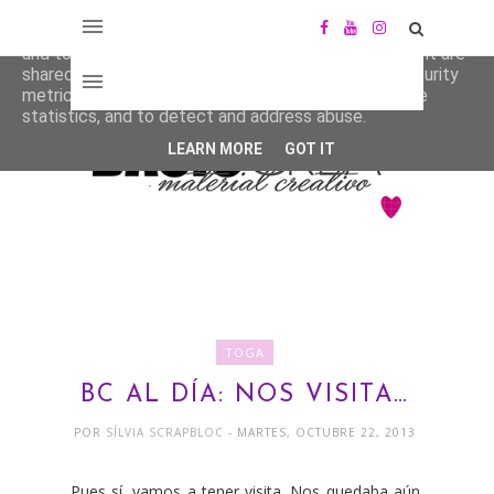
This site uses cookies from Google to deliver its services
and to analyze traffic. Your IP address and user-agent are
shared with Google along with performance and security
metrics to ensure quality of service, generate usage
statistics, and to detect and address abuse.
LEARN MORE
GOT IT
TOGA
BC AL DÍA: NOS VISITA…
POR
SÍLVIA SCRAPBLOC
- MARTES, OCTUBRE 22, 2013
Pues sí, vamos a tener visita. Nos quedaba aún