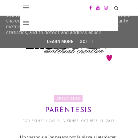
This site uses cookies from Google to deliver its services
and to analyze traffic. Your IP address and user-agent are
shared with Google along with performance and security
metrics to ensure quality of service, generate usage
statistics, and to detect and address abuse.
LEARN MORE
GOT IT
CREACIONES
PARÉNTESIS
POR
ESTHER I CARLA
- VIERNES, OCTUBRE 11, 2013
Un verano sin los paseos por la playa al atardecer,