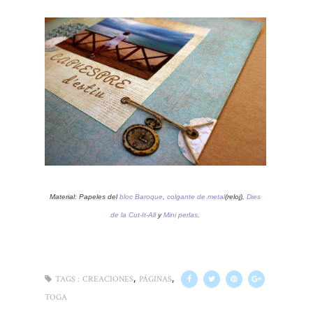
Material: Papeles del
bloc Baroque
,
colgante de metal
(reloj),
Dies
de la Cut-It-All
y
Mini perlas
.
,
,
TAGS :
CREACIONES
PÁGINAS
TOGA