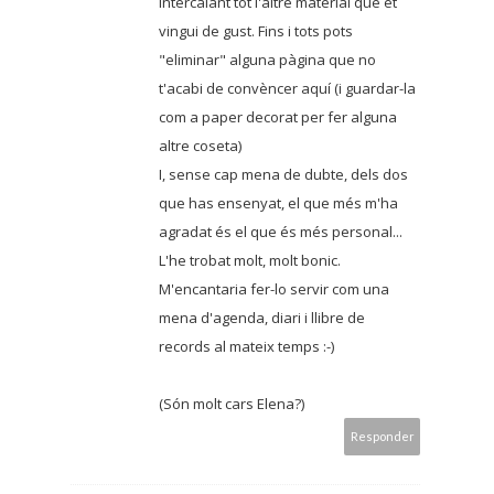
intercalant tot l'altre material que et
vingui de gust. Fins i tots pots
"eliminar" alguna pàgina que no
t'acabi de convèncer aquí (i guardar-la
com a paper decorat per fer alguna
altre coseta)
I, sense cap mena de dubte, dels dos
que has ensenyat, el que més m'ha
agradat és el que és més personal...
L'he trobat molt, molt bonic.
M'encantaria fer-lo servir com una
mena d'agenda, diari i llibre de
records al mateix temps :-)
(Són molt cars Elena?)
Responder