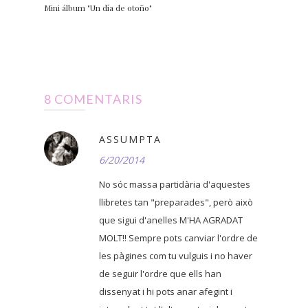
Mini álbum "Un día de otoño"
8 COMENTARIS
ASSUMPTA
6/20/2014
No sóc massa partidària d'aquestes
llibretes tan "preparades", però això
que sigui d'anelles M'HA AGRADAT
MOLT!! Sempre pots canviar l'ordre de
les pàgines com tu vulguis i no haver
de seguir l'ordre que ells han
dissenyat i hi pots anar afegint i