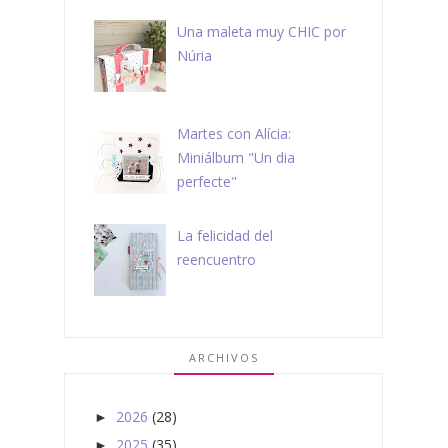
Una maleta muy CHIC por
Núria
Martes con Alícia:
Miniálbum "Un dia
perfecte"
La felicidad del
reencuentro
ARCHIVOS
2026
(28)
►
2025
(35)
►