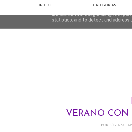
INICIO
CATEGORIAS
This site uses cookies from Google to d
are shared with Google along with perf
statistics, and to detect and address 
VERANO CON
POR
SÍLVIA SCR