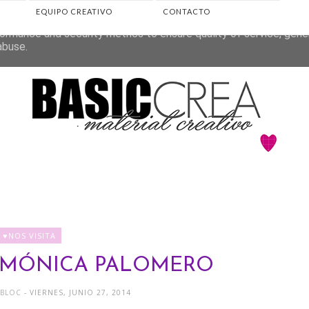
EQUIPO CREATIVO
CONTACTO
eliver its services and to analyze traffic. Your IP address and 
ormance and security metrics to ensure quality of service, gen
abuse.
♥NOS VISITA
 MÓNICA PALOMERO
APBLOC
- VIERNES, JUNIO 27, 2014