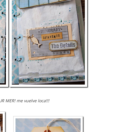
UR MER! me vuelve loca!!!