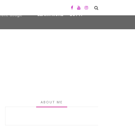
user-agent
erate usage
LEARN MORE
GOT IT
ABOUT ME