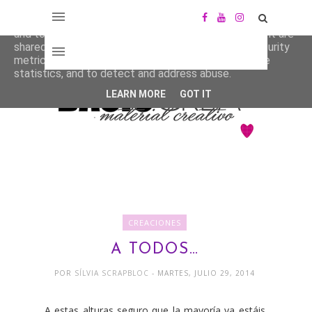
This site uses cookies from Google to deliver its services
and to analyze traffic. Your IP address and user-agent are
shared with Google along with performance and security
metrics to ensure quality of service, generate usage
statistics, and to detect and address abuse.
LEARN MORE
GOT IT
CREACIONES
A TODOS…
POR
SÍLVIA SCRAPBLOC
- MARTES, JULIO 29, 2014
A estas alturas seguro que la mayoría ya estáis