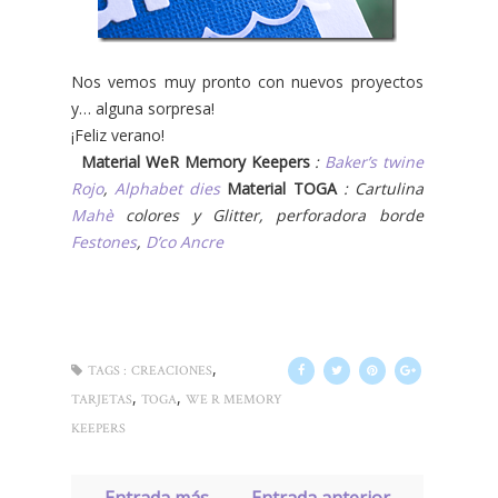
Nos vemos muy pronto con nuevos proyectos
y… alguna sorpresa!
¡Feliz verano!
Material WeR Memory Keepers
:
Baker’s twine
Rojo
,
Alphabet dies
Material TOGA
: C
artulina
Mahè
colores y Glitter, perforadora borde
Festones
,
D’co Ancre
,
TAGS :
CREACIONES
,
,
TARJETAS
TOGA
WE R MEMORY
KEEPERS
← Entrada más
Entrada anterior →