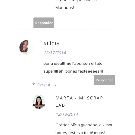
Muuuuas!
Responder
ALÍCIA
12/17/2014
bona idea!!! me l'apunto! i el tuto
súper!!!! ah! bones festeeeees!!!!
Responder
Respuestas
MARTA - MI SCRAP
LAB
12/18/2014
Gràcies Alícia guapaaa, aix mot
bones festes a tu tb! muas!