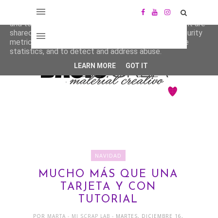
This site uses cookies from Google to deliver its services
and to analyze traffic. Your IP address and user-agent are
shared with Google along with performance and security
metrics to ensure quality of service, generate usage
statistics, and to detect and address abuse.
LEARN MORE
GOT IT
NAVIDAD
MUCHO MÁS QUE UNA
TARJETA Y CON
TUTORIAL
POR
MARTA - MI SCRAP LAB
- MARTES, DICIEMBRE 16,