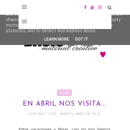
This site uses cookies from Google to deliver its services
and to analyze traffic. Your IP address and user-agent are
shared with Google along with performance and security
metrics to ensure quality of service, generate usage
statistics, and to detect and address abuse.
LEARN MORE
GOT IT
TOGA
EN ABRIL NOS VISITA...
POR
BASIC CREA
- MARTES, ABRIL 28, 2015
Entre vacaciones y ferias, casi no nos hemos