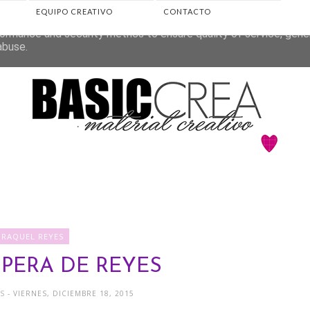
EQUIPO CREATIVO
CONTACTO
eliver its services and to analyze traffic. Your IP address and 
ormance and security metrics to ensure quality of service, gen
abuse.
♥RAQUEL REYES
PERA DE REYES
ES
- VIERNES, DICIEMBRE 18, 2015