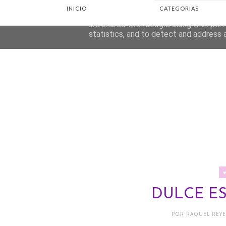
INICIO
CATEGORIAS
This site uses cookies from Google to d
are shared with Google along with perf
statistics, and to detect and address 
DULCE ES
POR
RAQUEL REY