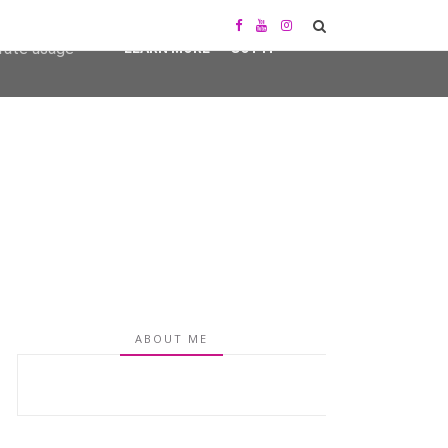
user-agent
erate usage
LEARN MORE
GOT IT
ABOUT ME