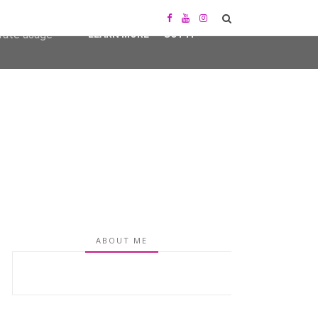
user-agent
erate usage
LEARN MORE
GOT IT
ABOUT ME