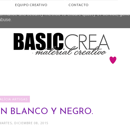
EQUIPO CREATIVO
CONTACTO
eliver its services and to analyze traffic. Your IP address and 
ormance and security metrics to ensure quality of service, gen
abuse.
ALÍCIA ARTIGAS
N BLANCO Y NEGRO.
 MARTES, DICIEMBRE 08, 2015