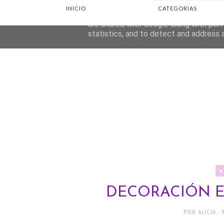
INICIO
CATEGORIAS
This site uses cookies from Google to d
are shared with Google along with perf
statistics, and to detect and address 
♥
DECORACIÓN E
POR
ALÍCIA
-