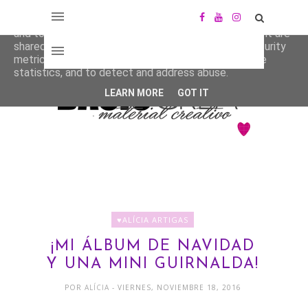
This site uses cookies from Google to deliver its services
and to analyze traffic. Your IP address and user-agent are
shared with Google along with performance and security
metrics to ensure quality of service, generate usage
statistics, and to detect and address abuse.
LEARN MORE
GOT IT
♥ALÍCIA ARTIGAS
¡MI ÁLBUM DE NAVIDAD
Y UNA MINI GUIRNALDA!
POR
ALÍCIA
- VIERNES, NOVIEMBRE 18, 2016