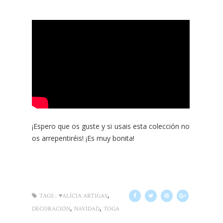
¡Espero que os guste y si usais esta colección no
os arrepentiréis! ¡Es muy bonita!
,
TAGS :
♥ALÍCIA ARTIGAS
,
,
DECORACIÓN
NAVIDAD
TOGA