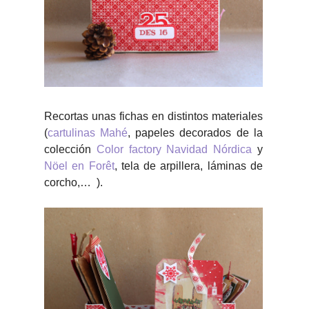
Recortas unas fichas en distintos materiales
(
cartulinas Mahé
, papeles decorados de la
colección
Color factory Navidad Nórdica
y
Nöel en Forêt
, tela de arpillera, láminas de
corcho,… ).