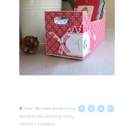
,
TAGS :
♥ESTHER SEGURA-ILLA
,
,
,
DECORACIÓN
NAVIDAD
TOGA
TRUCOS Y CONSEJOS