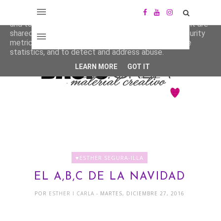
This site uses cookies from Google to deliver its services
and to analyze traffic. Your IP address and user-agent are
shared with Google along with performance and security
metrics to ensure quality of service, generate usage
statistics, and to detect and address abuse.
LEARN MORE
GOT IT
♥ESTHER SEGURA-ILLA
EL A,B,C DE LA NAVIDAD
POR
ESTHER I CARLA
- MARTES, DICIEMBRE 27, 2016