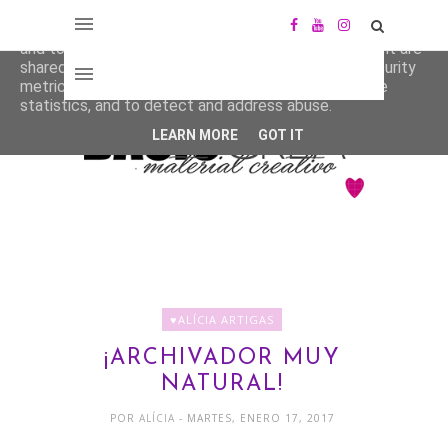
This site uses cookies from Google to deliver its services
and to analyze traffic. Your IP address and user-agent are
shared with Google along with performance and security
metrics to ensure quality of service, generate usage
statistics, and to detect and address abuse.
LEARN MORE
GOT IT
♥ALÍCIA ARTIGAS
¡ARCHIVADOR MUY
NATURAL!
POR
ALÍCIA
- MARTES, ENERO 17, 2017