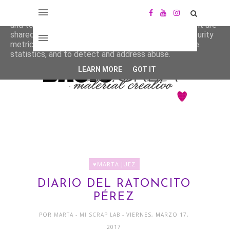
This site uses cookies from Google to deliver its services
and to analyze traffic. Your IP address and user-agent are
shared with Google along with performance and security
metrics to ensure quality of service, generate usage
statistics, and to detect and address abuse.
LEARN MORE
GOT IT
♥MARTA JUEZ
DIARIO DEL RATONCITO
PÉREZ
POR
MARTA - MI SCRAP LAB
- VIERNES, MARZO 17,
2017