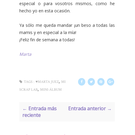
especial o para vosotros mismos, como he
hecho yo en esta ocasión.
Ya sólo me queda mandar ¡un beso a todas las
mamis y en especial a la mía!
¡Feliz fin de semana a todas!
Marta
,
TAGS :
♥MARTA JUEZ
MI
,
SCRAP LAB
MINI-ÁLBUM
← Entrada más
Entrada anterior →
reciente