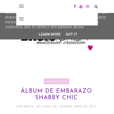
This site uses cookies from Google to deliver its services
and to analyze traffic. Your IP address and user-agent are
shared with Google along with performance and security
metrics to ensure quality of service, generate usage
statistics, and to detect and address abuse.
LEARN MORE
GOT IT
♥MARTA JUEZ
ÁLBUM DE EMBARAZO
SHABBY CHIC
POR
MARTA - MI SCRAP LAB
- VIERNES, MAYO 05, 2017