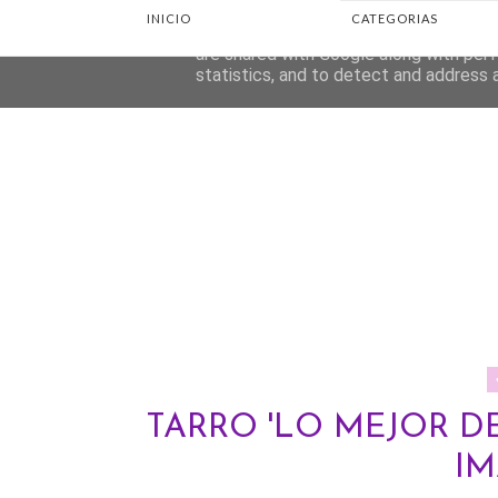
INICIO
CATEGORIAS
This site uses cookies from Google to d
are shared with Google along with perf
statistics, and to detect and address 
TARRO 'LO MEJOR DE
I