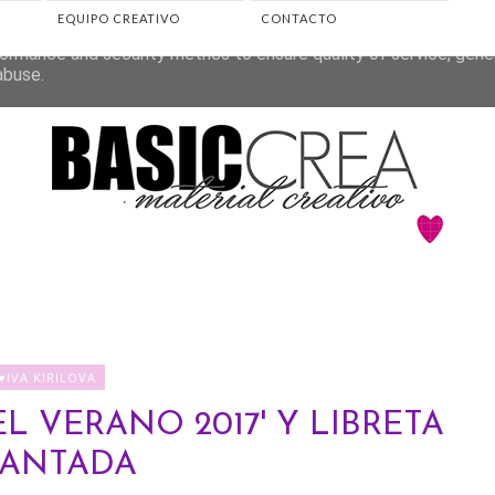
EQUIPO CREATIVO
CONTACTO
eliver its services and to analyze traffic. Your IP address and 
ormance and security metrics to ensure quality of service, gen
abuse.
♥IVA KIRILOVA
L VERANO 2017' Y LIBRETA
MANTADA