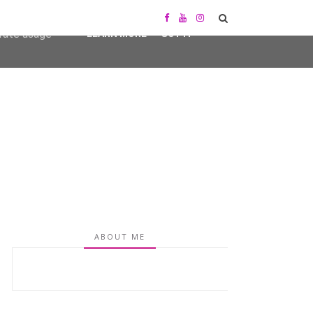
user-agent
erate usage
LEARN MORE
GOT IT
ABOUT ME