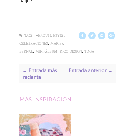
Raquel
,
TAGS :
♥RAQUEL REYES
,
CELEBRACIONES
MARISA
,
,
,
BERNAL
MINI-ÁLBUM
RICO DESIGN
TOGA
← Entrada más
Entrada anterior →
reciente
MÁS INSPIRACIÓN