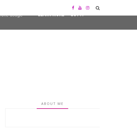
user-agent
erate usage
LEARN MORE
GOT IT
ABOUT ME