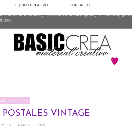
EQUIPO CREATIVO
CONTACTO
eliver its services and to analyze traffic. Your IP address and 
ormance and security metrics to ensure quality of service, gen
abuse.
ALÍCIA ARTIGAS
 POSTALES VINTAGE
- VIERNES, MARZO 01, 2019