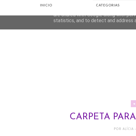
INICIO
CATEGORIAS
This site uses cookies from Google to d
are shared with Google along with perf
statistics, and to detect and address 
♥
CARPETA PARA
POR
ALÍCIA