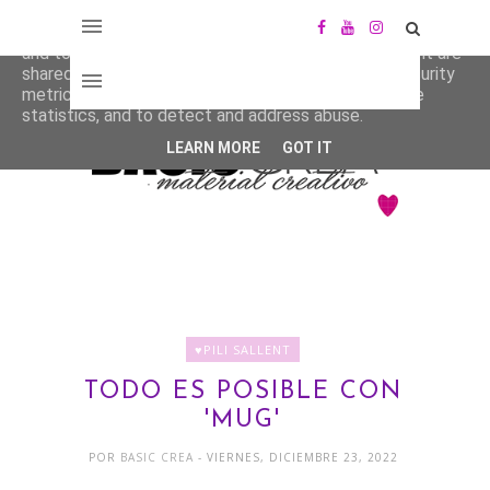
This site uses cookies from Google to deliver its services
and to analyze traffic. Your IP address and user-agent are
shared with Google along with performance and security
metrics to ensure quality of service, generate usage
statistics, and to detect and address abuse.
LEARN MORE
GOT IT
♥PILI SALLENT
TODO ES POSIBLE CON
'MUG'
POR
BASIC CREA
- VIERNES, DICIEMBRE 23, 2022