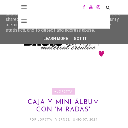
This site uses cookies from Google to deliver its services
and to analyze traffic. Your IP address and user-agent are
shared with Google along with performance and security
metrics to ensure quality of service, generate usage
statistics, and to detect and address abuse.
LEARN MORE
GOT IT
♥LORETTA
CAJA Y MINI ÁLBUM
CON 'MIRADAS'
POR
LORETTA
- VIERNES, JUNIO 07, 2024