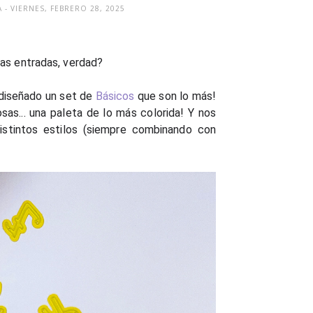
A
- VIERNES, FEBRERO 28, 2025
as entradas, verdad?
 diseñado un set de
Básicos
que son lo más!
osas... una paleta de lo más colorida! Y nos
istintos estilos (siempre combinando con