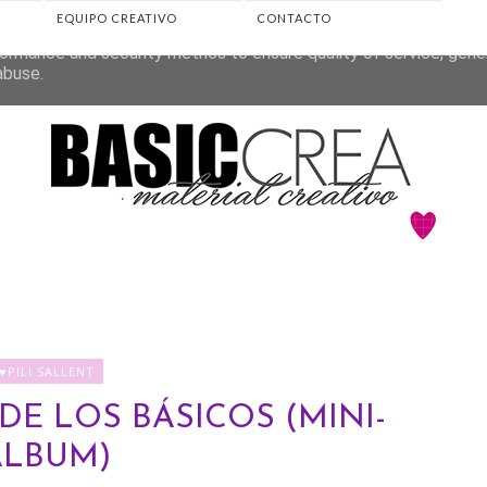
EQUIPO CREATIVO
CONTACTO
eliver its services and to analyze traffic. Your IP address and 
ormance and security metrics to ensure quality of service, gen
abuse.
♥PILI SALLENT
E LOS BÁSICOS (MINI-
ÁLBUM)