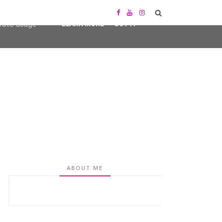
user-agent
erate usage
LEARN MORE
GOT IT
ABOUT ME