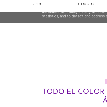
INICIO
CATEGORIAS
This site uses cookies from Google to d
are shared with Google along with perf
statistics, and to detect and address 
TODO EL COLOR D