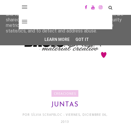
This site uses cookies from Google to deliver its services
and to analyze traffic. Your IP address and user-agent are
shared with Google along with performance and security
metrics to ensure quality of service, generate usage
statistics, and to detect and address abuse.
LEARN MORE
GOT IT
CREACIONES
JUNTAS
POR
SÍLVIA SCRAPBLOC
- VIERNES, DICIEMBRE 06,
2013