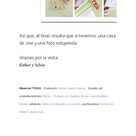
Así que, al final, resulta que sí tenemos una casa
de cine y una foto estupenda.
Gracias por la visita.
Esther y Sílvia
Material TOGA
: Colección
Home Sweet Home
,
Surtido de
embellecedores
Home
,
Formas en madera Home
,
transferibles
Home
, alfabeto
Glitter
,
perforadora Corazón
, perforadora
Carnet de
Notes
,
strass rojo
.