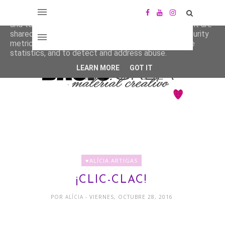
This site uses cookies from Google to deliver its services
and to analyze traffic. Your IP address and user-agent are
shared with Google along with performance and security
metrics to ensure quality of service, generate usage
statistics, and to detect and address abuse.
LEARN MORE
GOT IT
♥ALÍCIA ARTIGAS
¡CLIC-CLAC!
POR
ALÍCIA
- VIERNES, OCTUBRE 28, 2016