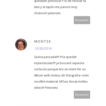
quedado preciosa! Y lo de reciclar la
lata y el tapón me parece muy
chulooo!! petonets
Responder
MONTSE
10/30/2016
Quina passada!!!! t'ha quedat
espectacular!!!! ja buscaré aquesta
col·lecció perquè tinc en ment fer un
àlbum amb motius de fotografia i estic
recollint material. M'has donat moltes
idees!!! Petonets
Responder