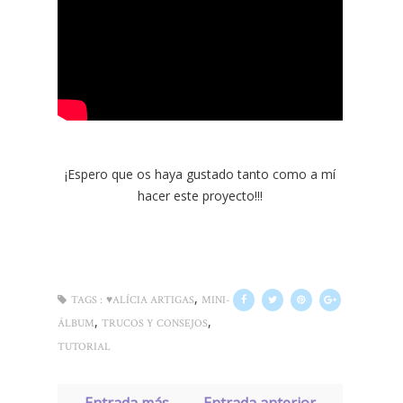
¡Espero que os haya gustado tanto como a mí
hacer este proyecto!!!
,
TAGS :
♥ALÍCIA ARTIGAS
MINI-
,
,
ÁLBUM
TRUCOS Y CONSEJOS
TUTORIAL
← Entrada más
Entrada anterior →