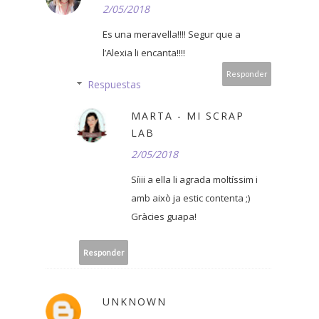
2/05/2018
Es una meravella!!!! Segur que a
l’Alexia li encanta!!!!
Responder
Respuestas
MARTA - MI SCRAP
LAB
2/05/2018
Síiii a ella li agrada moltíssim i
amb això ja estic contenta ;)
Gràcies guapa!
Responder
UNKNOWN