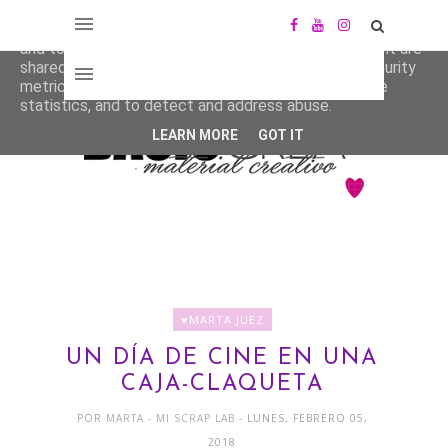
This site uses cookies from Google to deliver its services
and to analyze traffic. Your IP address and user-agent are
shared with Google along with performance and security
metrics to ensure quality of service, generate usage
statistics, and to detect and address abuse.
LEARN MORE
GOT IT
♥MARTA JUEZ
UN DÍA DE CINE EN UNA
CAJA-CLAQUETA
POR
MARTA - MI SCRAP LAB
- LUNES, FEBRERO 05,
2018