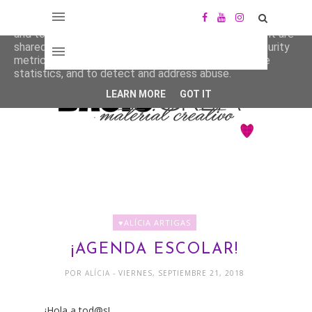
This site uses cookies from Google to deliver its services
and to analyze traffic. Your IP address and user-agent are
shared with Google along with performance and security
metrics to ensure quality of service, generate usage
statistics, and to detect and address abuse.
LEARN MORE
GOT IT
♥ALÍCIA ARTIGAS
¡AGENDA ESCOLAR!
POR
ALÍCIA
- VIERNES, SEPTIEMBRE 21, 2018
¡Hola a tod@s!