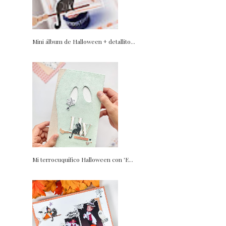
Mini álbum de Halloween + detallito...
Mi terrocuquífico Halloween con 'E...