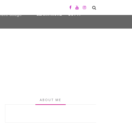
user-agent
erate usage
LEARN MORE
GOT IT
ABOUT ME