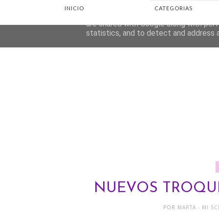
INICIO
CATEGORIAS
This site uses cookies from Google to d
are shared with Google along with perf
statistics, and to detect and address 
NUEVOS TROQUE
POR
MARTA - MI S