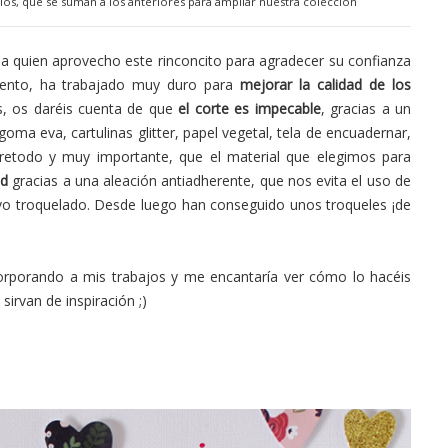
s, que se suman a los anteriores para ampliar nuestra colección
a quien aprovecho este rinconcito para agradecer su confianza
ento, ha trabajado muy duro para
mejorar la calidad de los
s, os daréis cuenta de que
el corte es impecable
, gracias a un
goma eva, cartulinas glitter, papel vegetal, tela de encuadernar,
sobretodo y muy importante, que el material que elegimos para
ad
gracias a una aleación antiadherente, que nos evita el uso de
vo troquelado. Desde luego han conseguido unos troqueles ¡de
corporando a mis trabajos y me encantaría ver cómo lo hacéis
irvan de inspiración ;)