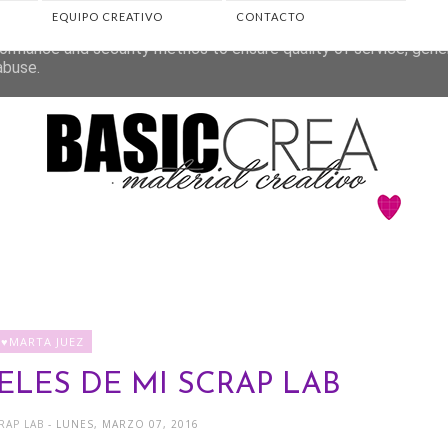
EQUIPO CREATIVO
CONTACTO
eliver its services and to analyze traffic. Your IP address and 
ormance and security metrics to ensure quality of service, gen
abuse.
♥MARTA JUEZ
LES DE MI SCRAP LAB
CRAP LAB
- LUNES, MARZO 07, 2016