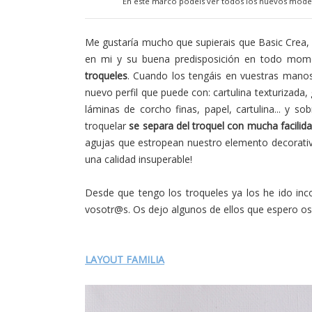
En este marco podéis ver todos los nuevos modelo
Me gustaría mucho que supierais que Basic Crea, 
en mi y su buena predisposición en todo mom
troqueles
. Cuando los tengáis en vuestras mano
nuevo perfil que puede con: cartulina texturizada, 
láminas de corcho finas, papel, cartulina... y 
troquelar
se separa del troquel con mucha facilid
agujas que estropean nuestro elemento decorati
una calidad insuperable!
Desde que tengo los troqueles ya los he ido in
vosotr@s. Os dejo algunos de ellos que espero os s
LAYOUT FAMILIA