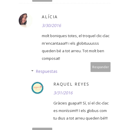
ALÍCIA
3/30/2016
molt boniques totes, el troquel clic-clac
m'encantaaa!!! i els globituuusss
queden bé a tot arreu. Tot molt ben
composat!
Responder
Respuestas
RAQUEL REYES
3/31/2016
Gràcies guapa!!! Sí, sí el clic-clac
es moníssim!!! I els globus com
tu dius a tot arreu queden bé!!!