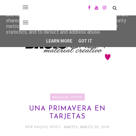
This site uses cookies from Google to deliver its services
and to analyze traffic. Your IP address and user-agent are
shared with Google along with performance and security
metrics to ensure quality of service, generate usage
statistics, and to detect and address abuse.
LEARN MORE
GOT IT
♥RAQUEL REYES
UNA PRIMAVERA EN
TARJETAS
POR
RAQUEL REYES
- MARTES, MARZO 29, 2016