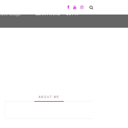
user-agent
erate usage
LEARN MORE
GOT IT
ABOUT ME