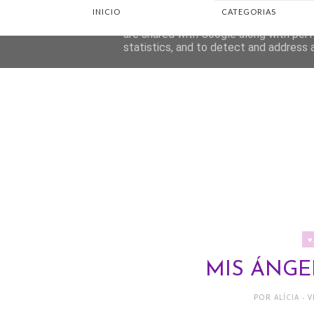
INICIO
CATEGORIAS
This site uses cookies from Google to d
are shared with Google along with perf
statistics, and to detect and address 
♥
MIS ÁNGE
POR
ALÍCIA
- 