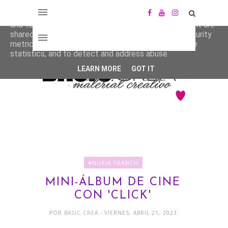
This site uses cookies from Google to deliver its services
and to analyze traffic. Your IP address and user-agent are
shared with Google along with performance and security
metrics to ensure quality of service, generate usage
statistics, and to detect and address abuse.
LEARN MORE
GOT IT
♥NÚRIA FRANCH
MINI-ÁLBUM DE CINE
CON 'CLICK'
POR
BASIC CREA
- VIERNES, ABRIL 21, 2023