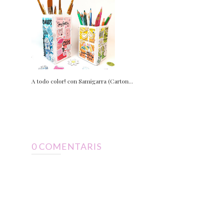
A todo color! con Samigarra (Carton...
0 COMENTARIS