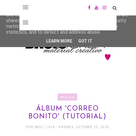
This site uses cookies from Google to deliver its services
and to analyze traffic. Your IP address and user-agent are
shared with Google along with performance and security
metrics to ensure quality of service, generate usage
statistics, and to detect and address abuse.
LEARN MORE
GOT IT
♥PAULA
ÁLBUM 'CORREO
BONITO' (TUTORIAL)
POR
BASIC CREA
- VIERNES, OCTUBRE 23, 2020