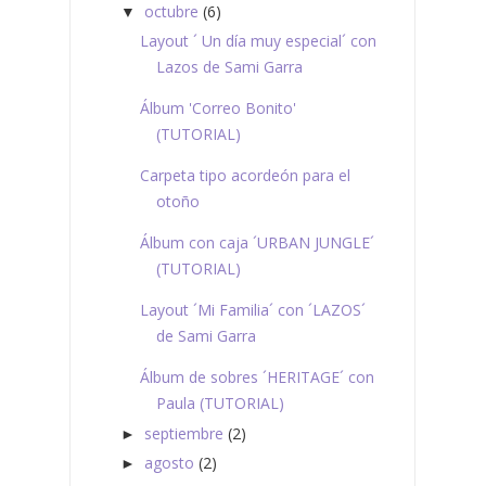
octubre
(6)
▼
Layout ´ Un día muy especial´ con
Lazos de Sami Garra
Álbum 'Correo Bonito'
(TUTORIAL)
Carpeta tipo acordeón para el
otoño
Álbum con caja ´URBAN JUNGLE´
(TUTORIAL)
Layout ´Mi Familia´ con ´LAZOS´
de Sami Garra
Álbum de sobres ´HERITAGE´ con
Paula (TUTORIAL)
septiembre
(2)
►
agosto
(2)
►